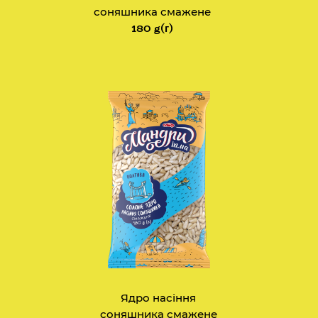
соняшника смажене
180 g(г)
Ядро насіння
соняшника смажене