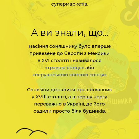
супермаркетів.
А ви знали, що...
Насіння соняшнику було вперше
привезене до
Європи
з
Мексики
в
XVI столітті
і називалося
«травою сонця»
або
«перуанською квіткою сонця»
Слов'яни
дізналися про соняшник
у
XVIII столітті
, а в першу чергу
переважно в
Україні
, де його
садили просто біля будинків.