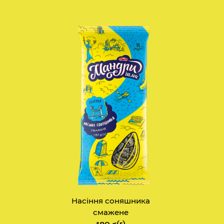
Насіння соняшника
смажене
180 g(г)