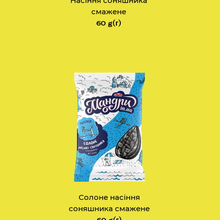
Насіння соняшника
смажене
60 g(г)
Солоне насіння
соняшника смажене
60 g(г)