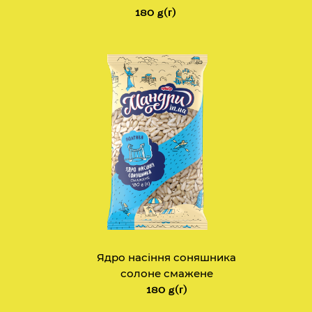
180 g(г)
Ядро насіння соняшника
солоне смажене
180 g(г)